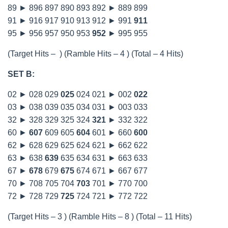
89 ► 896 897 890 893 892 ► 889 899
91 ► 916 917 910 913 912 ► 991
911
95 ► 956 957 950 953
952
► 995 955
(Target Hits – ) (Ramble Hits – 4 ) (Total – 4 Hits)
SET B:
02 ► 028 029
025
024 021 ► 002
022
03 ► 038 039 035 034 031 ► 003 033
32 ► 328 329 325 324
321
► 332 322
60 ►
607
609 605
604
601 ► 660
600
62 ► 628 629 625 624 621 ► 662 622
63 ► 638
639
635 634 631 ► 663 633
67 ►
678
679
675
674 671 ► 667 677
70 ► 708 705 704
703
701 ► 770 700
72 ► 728 729
725
724 721 ► 772 722
(Target Hits – 3 ) (Ramble Hits – 8 ) (Total – 11 Hits)